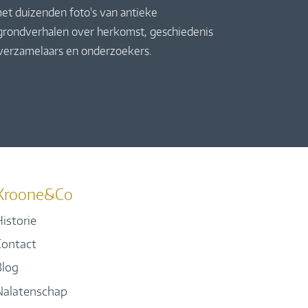
et duizenden foto's van antieke
rgrondverhalen over herkomst, geschiedenis
 verzamelaars en onderzoekers.
Kroone&Co
istorie
Contact
Blog
Nalatenschap