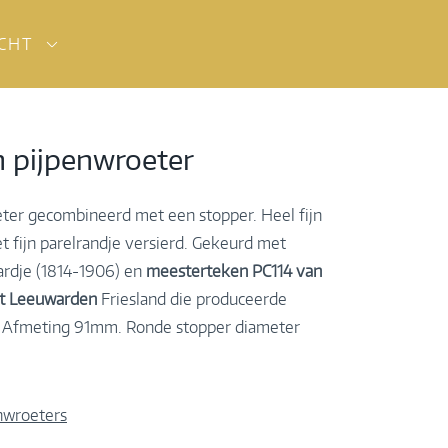
ICHT
n pijpenwroeter
eter gecombineerd met een stopper. Heel fijn
 fijn parelrandje versierd. Gekeurd met
rdje (1814-1906) en
meesterteken PC114 van
it Leeuwarden
Friesland die produceerde
. Afmeting 91mm. Ronde stopper diameter
nwroeters