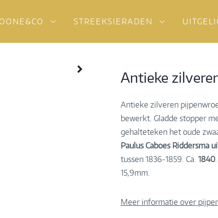
OONE&CO
STREEKSIERADEN
UITGEL
Antieke zilvere
Antieke zilveren pijpenwro
bewerkt. Gladde stopper met
gehalteteken het oude zwaa
Paulus Caboes Riddersma u
tussen 1836-1859. Ca.
1840
15,9mm.
Meer informatie over pijpe