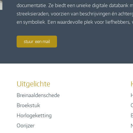
documentatie. Ze biedt een unieke digitale databank m
streeksieraden, voorzien van beschrijvingen én achte
en symboliek. Een waardevolle plek voor liefhebbers,
stuur een mail
Uitgelichte
Breinaaldenschede
H
Broekstuk
Horlogeketting
Oorijzer