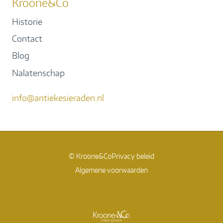
Kroone&Co
Historie
Contact
Blog
Nalatenschap
info@antiekesieraden.nl
© Kroone&Co
Privacy beleid
Algemene voorwaarden