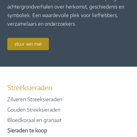
achtergrondverhalen over herkomst, geschiedenis en
symboliek. Een waardevolle plek voor liefhebbers,
verzamelaars en onderzoekers.
stuur een mail
Streeksieraden
Zilveren Streeksieraden
Gouden
Streeksieraden
Bloedkoraal en granaat
Sieraden te koop