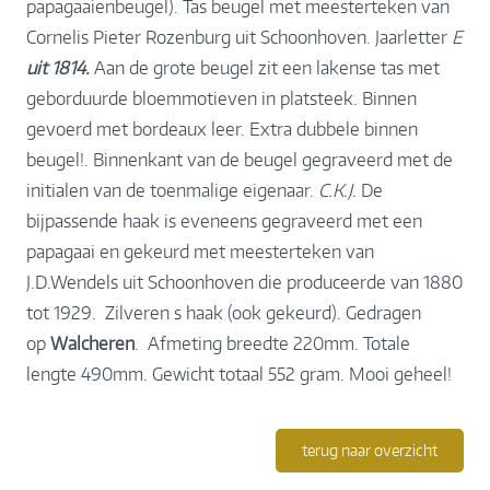
papagaaienbeugel). Tas beugel met meesterteken van
Cornelis Pieter Rozenburg uit Schoonhoven. Jaarletter
E
uit 1814.
Aan de grote beugel zit een lakense tas met
geborduurde bloemmotieven in platsteek. Binnen
gevoerd met bordeaux leer. Extra dubbele binnen
beugel!. Binnenkant van de beugel gegraveerd met de
initialen van de toenmalige eigenaar.
C.K.J.
De
bijpassende haak is eveneens gegraveerd met een
papagaai en gekeurd met meesterteken van
J.D.Wendels uit Schoonhoven die produceerde van 1880
tot 1929. Zilveren s haak (ook gekeurd). Gedragen
op
Walcheren
. Afmeting breedte 220mm. Totale
lengte 490mm. Gewicht totaal 552 gram. Mooi geheel!
terug naar overzicht