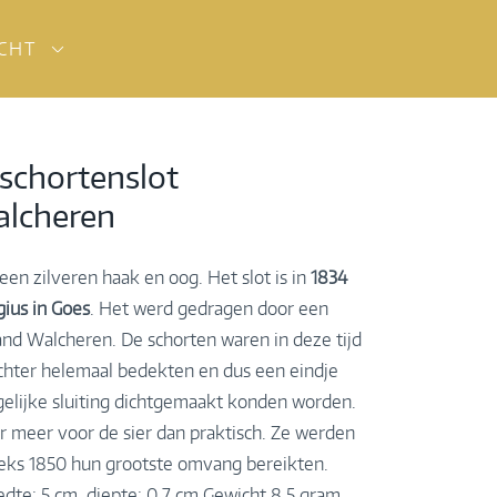
ICHT
 schortenslot
alcheren
een zilveren haak en oog. Het slot is in
1834
gius in Goes
. Het werd gedragen door een
and Walcheren. De schorten waren in deze tijd
achter helemaal bedekten en dus een eindje
gelijke sluiting dichtgemaakt konden worden.
r meer voor de sier dan praktisch. Ze werden
eeks 1850 hun grootste omvang bereikten.
dte: 5 cm, diepte: 0.7 cm Gewicht 8,5 gram.