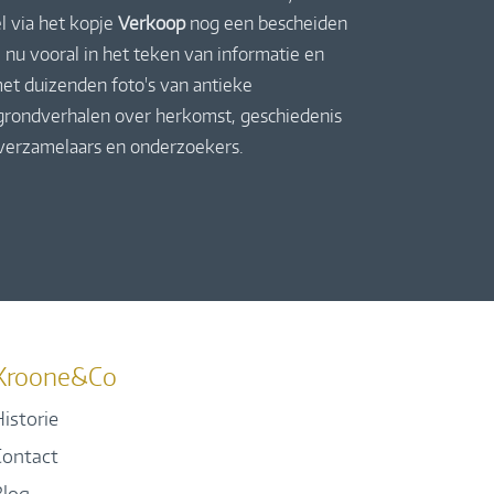
l via het kopje
Verkoop
nog een bescheiden
 nu vooral in het teken van informatie en
et duizenden foto's van antieke
rgrondverhalen over herkomst, geschiedenis
 verzamelaars en onderzoekers.
Kroone&Co
istorie
Contact
Blog