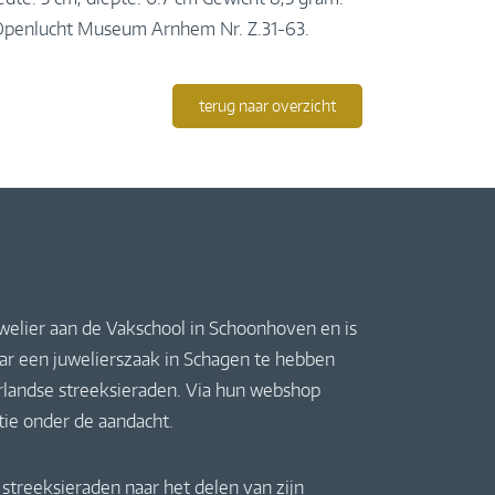
d Openlucht Museum Arnhem Nr. Z.31-63.
terug naar overzicht
uwelier aan de Vakschool in Schoonhoven en is
jaar een juwelierszaak in Schagen te hebben
derlandse streeksieraden. Via hun webshop
ctie onder de aandacht.
streeksieraden naar het delen van zijn