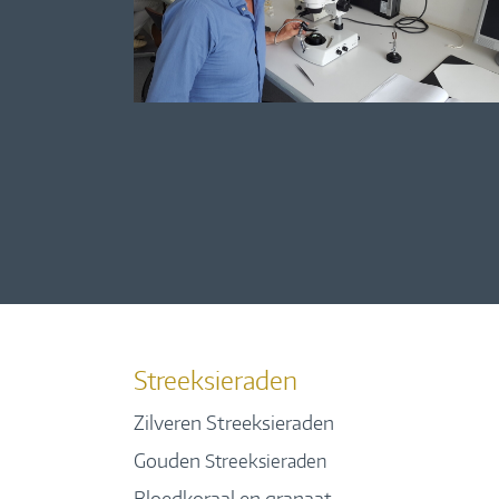
Streeksieraden
Zilveren Streeksieraden
Gouden
Streeksieraden
Bloedkoraal en granaat