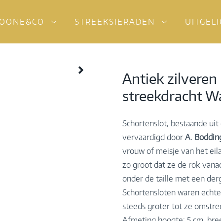
OONE&CO
STREEKSIERADEN
UITGEL
Antiek zilveren
streekdracht W
Schortenslot, bestaande uit 
vervaardigd door
A. Boddin
vrouw of meisje van het eil
zo groot dat ze de rok van
onder de taille met een der
Schortensloten waren echte
steeds groter tot ze omstr
Afmeting hoogte: 5 cm, bree