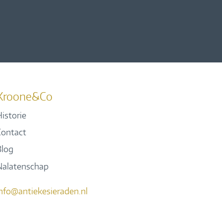
Kroone&Co
istorie
Contact
Blog
Nalatenschap
info@antiekesieraden.nl