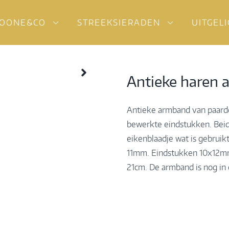
OONE&CO
STREEKSIERADEN
UITGEL
Antieke haren
Antieke armband van paard
bewerkte eindstukken. Bei
eikenblaadje wat is gebruik
11mm. Eindstukken 10x12mm.
21cm. De armband is nog in e