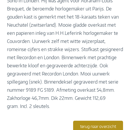
Soho in Londen. Hij was agent voor Abraham-Louis
Brequet, de beroemde horlogemaker uit Parijs. De
gouden kast is gemerkt met het 18-karaats teken van
Neuchatel (zwitserland). Mooie gladde overkast met
een papieren inleg van H.H.Leferink horlogemaker te
Couvorden. Uurwerk zelf met witte wijzerplaat,
romeinse cijfers en strakke wijzers. Stofkast gesigneerd
met Recordon en London. Binnenwerk met prachtige
bewerkte kloof en gegraveerde achterzijde. Ook
gegraveerd met Recordon London. Mooi uurwerk
spillegang (snek). Binnendeksel gegraveerd met serie
nummer 9189 FG 5189. Afmeting overkast 54,8mm.
Zakhorloge 46,7mm. Dik 22mm. Gewicht 112,69
gram. Incl. 2 sleutels.
terug naar overzicht