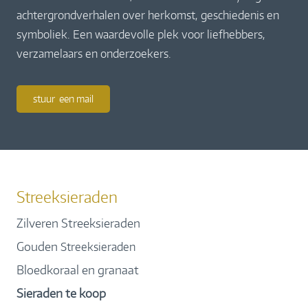
achtergrondverhalen over herkomst, geschiedenis en
symboliek. Een waardevolle plek voor liefhebbers,
verzamelaars en onderzoekers.
stuur een mail
Streeksieraden
Zilveren Streeksieraden
Gouden
Streeksieraden
Bloedkoraal en granaat
Sieraden te koop