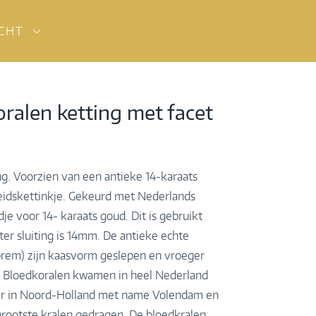
ICHT
ralen ketting met facet
g. Voorzien van een antieke 14-karaats
heidskettinkje. Gekeurd met Nederlands
je voor 14- karaats goud. Dit is gebruikt
er sluiting is 14mm. De antieke echte
brem) zijn kaasvorm geslepen en vroeger
. Bloedkoralen kwamen in heel Nederland
aar in Noord-Holland met name Volendam en
rootste kralen gedragen. De bloedkralen