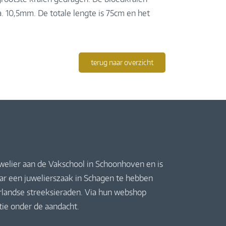
. 10,5mm. De totale lengte is 75cm en het
terug naar overzicht
uwelier aan de Vakschool in Schoonhoven en is
jaar een juwelierszaak in Schagen te hebben
derlandse streeksieraden. Via hun webshop
ctie onder de aandacht.