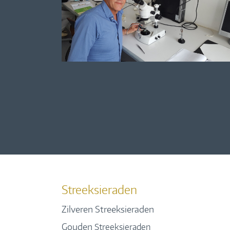
Streeksieraden
Zilveren Streeksieraden
Gouden
Streeksieraden