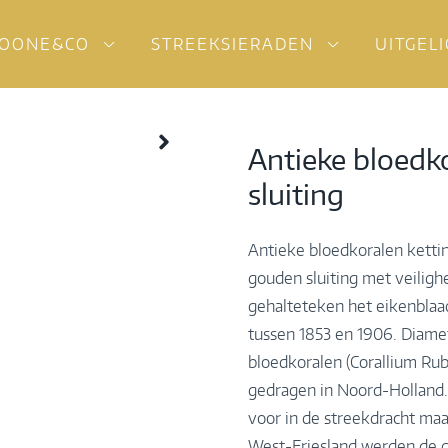
OONE&CO
STREEKSIERADEN
UITGEL
Antieke bloedko
sluiting
Antieke bloedkoralen kettin
gouden sluiting met veilig
gehalteteken het eikenblaad
tussen 1853 en 1906. Diamet
bloedkoralen (Corallium Ru
gedragen in Noord-Holland
voor in de streekdracht m
West-Friesland werden de g