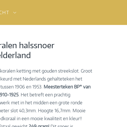
ICHT
ralen halssnoer
elderland
edkoralen ketting met gouden streekslot. Groot
ekeurd met Nederlands gehalteteken het
t tussen 1906 en 1953.
Meesterteken BP* van
1910-1925
. Het betreft een prachtig
ewerk met in het midden een grote ronde
meter slot 40,3mm. Hoogte 16,7mm. Mooie
edkoraal in een mooie kwaliteit en kleur!!
Totaal gewicht
249 gram!
Dit snoer is