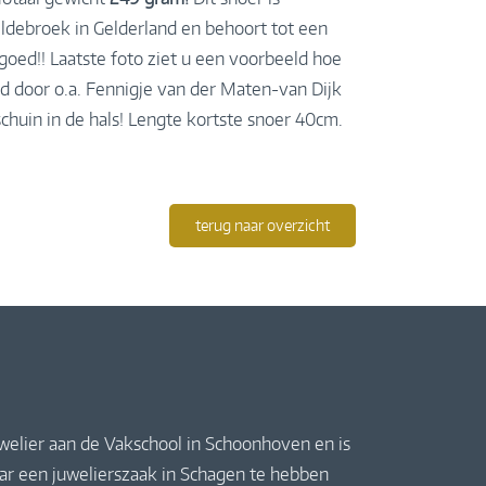
debroek in Gelderland en behoort tot een
fgoed!! Laatste foto ziet u een voorbeeld hoe
 door o.a. Fennigje van der Maten-van Dijk
schuin in de hals! Lengte kortste snoer 40cm.
terug naar overzicht
uwelier aan de Vakschool in Schoonhoven en is
jaar een juwelierszaak in Schagen te hebben