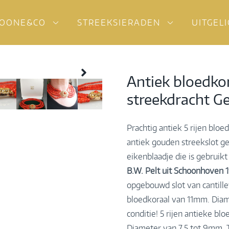
OONE&CO
STREEKSIERADEN
UITGEL
Antiek bloedko
streekdracht G
Prachtig antiek 5 rijen blo
antiek gouden streekslot g
eikenblaadje die is gebruik
B.W. Pelt uit Schoonhoven 
opgebouwd slot van cantill
bloedkoraal van 11mm. Dia
conditie! 5 rijen antieke blo
Diameter van 7,5 tot 9mm. 