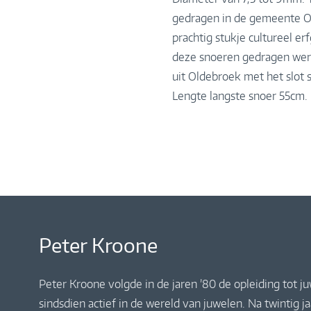
gedragen in de gemeente Ol
prachtig stukje cultureel er
deze snoeren gedragen werd
uit Oldebroek met het slot 
Lengte langste snoer 55cm.
Peter Kroone
Peter Kroone volgde in de jaren ’80 de opleiding tot j
sindsdien actief in de wereld van juwelen. Na twintig 