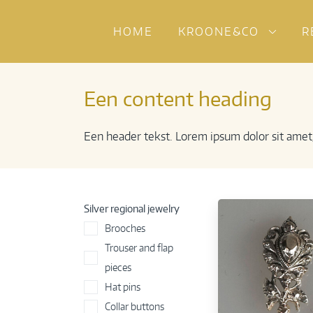
HOME
KROONE&CO
R
Een content heading
Een header tekst. Lorem ipsum dolor sit amet, c
Silver regional jewelry
Brooches
Trouser and flap
pieces
Hat pins
Collar buttons