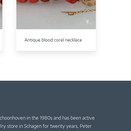
Antique blood corel necklace
 Schoonhoven in the 1980s and has been active
elry store in Schagen for twenty years, Peter