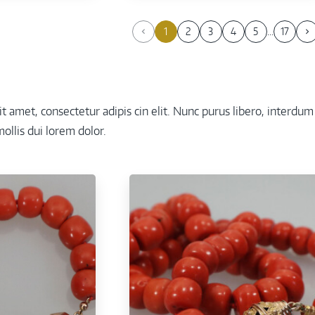
1
2
3
4
5
17
 amet, consectetur adipis cin elit. Nunc purus libero, interdum s
ollis dui lorem dolor.