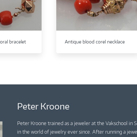
oral bracelet
Antique blood corel necklace
Peter Kroone
Peter Kroone trained as a jeweler at the Vakschool in
in the world of jewelry ever since. After running a jew