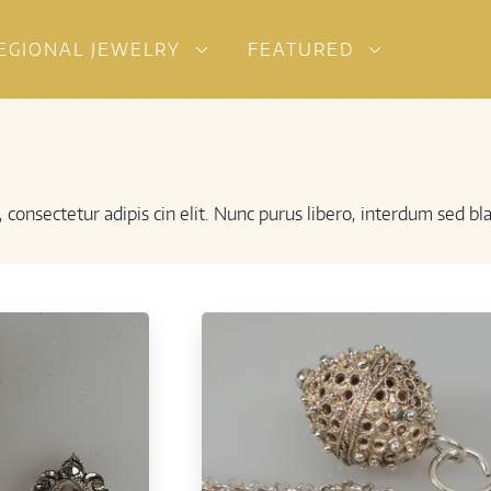
EGIONAL JEWELRY
FEATURED
onsectetur adipis cin elit. Nunc purus libero, interdum sed bland