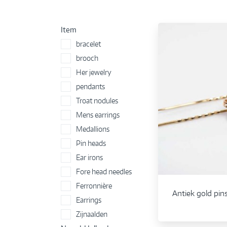
Item
bracelet
brooch
Her jewelry
pendants
Troat nodules
Mens earrings
Medallions
Pin heads
Ear irons
Fore head needles
Ferronnière
Antiek gold pin
Earrings
Zijnaalden