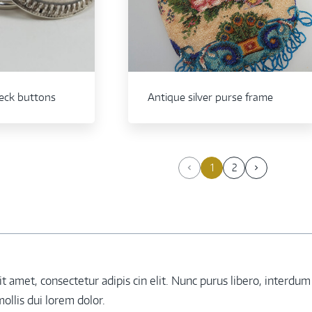
neck buttons
Antique silver purse frame
1
2
 amet, consectetur adipis cin elit. Nunc purus libero, interdum s
ollis dui lorem dolor.