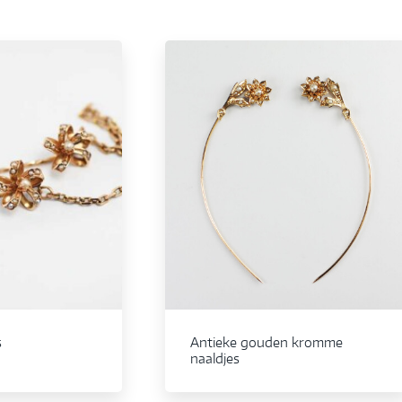
s
Antieke gouden kromme
naaldjes